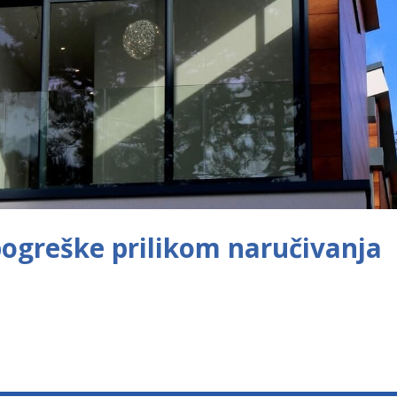
pogreške prilikom naručivanja