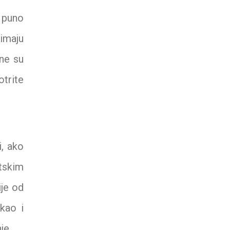
 puno
zimaju
ne su
trite
i, ako
etskim
ije od
kao i
je.