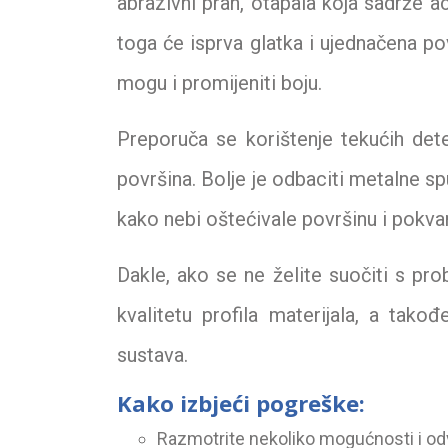
abrazivni prah, otapala koja sadrže ac
toga će isprva glatka i ujednačena p
mogu i promijeniti boju.
Preporuča se korištenje tekućih deter
površina. Bolje je odbaciti metalne sp
kako nebi oštećivale površinu i pokvari
Dakle, ako se ne želite suočiti s pr
kvalitetu profila materijala, a tako
sustava.
Kako izbjeći pogreške:
Razmotrite nekoliko mogućnosti i od