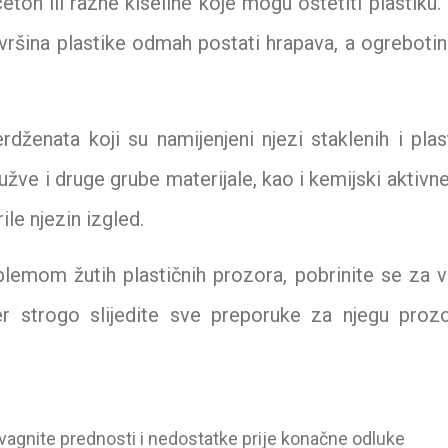
eton ili razne kiseline koje mogu oštetiti plastiku
ovršina plastike odmah postati hrapava, a ogreboti
dženata koji su namijenjeni njezi staklenih i plas
užve i druge grube materijale, kao i kemijski aktivne
le njezin izgled.
oblemom žutih plastičnih prozora, pobrinite se za 
đer strogo slijedite sve preporuke za njegu proz
vagnite prednosti i nedostatke prije konačne odluke