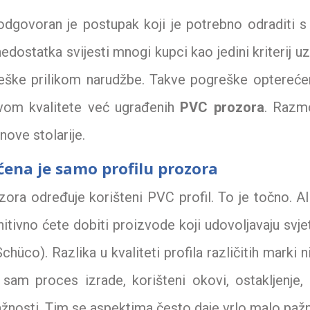
dgovoran je postupak koji je potrebno odraditi s
edostatka svijesti mnogi kupci kao jedini kriterij u
reške prilikom narudžbe. Takve pogreške optereće
vom kvalitete već ugrađenih
PVC prozora
. Razmo
ove stolarije.
ćena je samo profilu prozora
ozora određuje korišteni PVC profil. To je točno. Al
itivno ćete dobiti proizvode koji udovoljavaju svj
Schüco). Razlika u kvaliteti profila različitih marki n
sam proces izrade, korišteni okovi, ostakljenje, 
ažnosti. Tim se aspektima često daje vrlo malo pažn