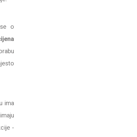
ise o
cijena
porabu
mjesto
u ima
zimaju
cije -