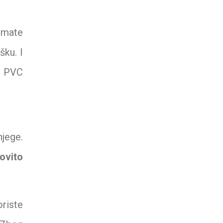
 imate
šku. I
ta PVC
njege.
ovito
oriste