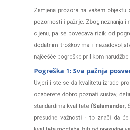
Zamjena prozora na vašem objektu o
pozornosti i pažnje. Zbog neznanja i n
cijenu, pa se povećava rizik od pog
dodatnim troškovima i nezadovoljst
najčešće pogreške prilikom narudžbe n
Pogreška 1: Sva pažnja posve
Uvjerili ste se da kvalitetu izrade pr
odaberete dobro poznati sustav, defin
standardima kvalitete (
Salamander
, 
presudne važnosti - to znači da će 
kvaliteta montaže, biti od presudne v