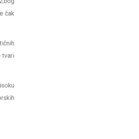
. Zbog
ne čak
tičnih
 tvari
visoku
orskih