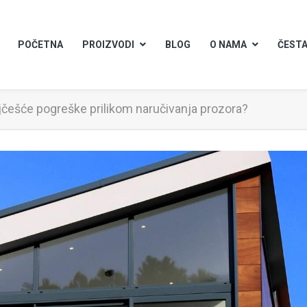
POČETNA
PROIZVODI
BLOG
O NAMA
ČESTA
jčešće pogreške prilikom naručivanja prozora?