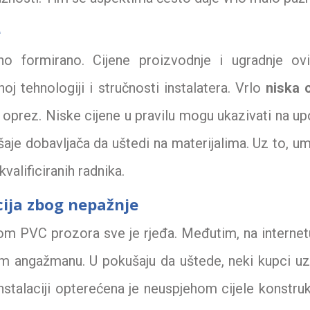
e
no formirano. Cijene proizvodnje i ugradnje ov
 tehnologiji i stručnosti instalatera. Vrlo
niska 
 oprez. Niske cijene u pravilu mogu ukazivati na u
šaje dobavljača da uštedi na materijalima. Uz to, u
kvalificiranih radnika.
cija zbog nepažnje
om PVC prozora sve je rjeđa. Međutim, na internet
om angažmanu. U pokušaju da uštede, neki kupci u
nstalaciji opterećena je neuspjehom cijele konstruk