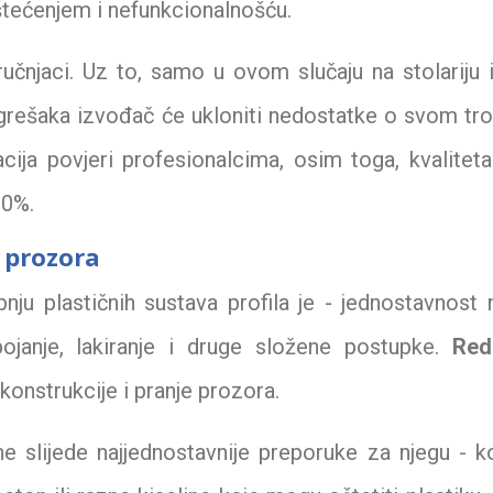
tećenjem i nefunkcionalnošću.
ručnjaci. Uz to, samo u ovom slučaju na stolariju
pogrešaka izvođač će ukloniti nedostatke o svom tro
acija povjeri profesionalcima, osim toga, kvalite
60%.
 prozora
nju plastičnih sustava profila je - jednostavnost 
ojanje, lakiranje i druge složene postupke.
Red
konstrukcije i pranje prozora.
ne slijede najjednostavnije preporuke za njegu - k