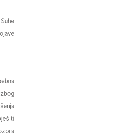
. Suhe
pojave
sebna
 zbog
ešenja
ješiti
rozora