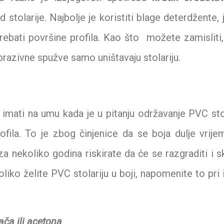
d stolarije. Najbolje je koristiti blage deterdžente, 
grebati površine profila. Kao što možete zamisliti,
brazivne spužve samo uništavaju stolariju.
a imati na umu kada je u pitanju održavanje PVC sto
ofila. To je zbog činjenice da se boja dulje vrij
a nekoliko godina riskirate da će se razgraditi i sk
oliko želite PVC stolariju u boji, napomenite to pri 
ača ili acetona