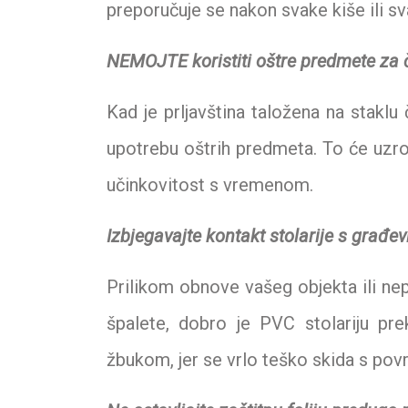
preporučuje se nakon svake kiše ili s
NEMOJTE koristiti oštre predmete za č
Kad je prljavština taložena na staklu 
upotrebu oštrih predmeta. To će uzrok
učinkovitost s vremenom.
Izbjegavajte kontakt stolarije s građe
Prilikom obnove vašeg objekta ili nep
špalete, dobro je PVC stolariju pre
žbukom, jer se vrlo teško skida s površ