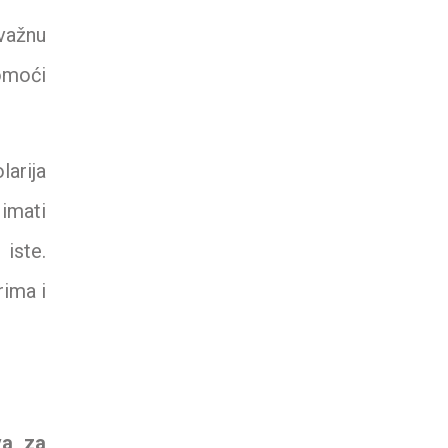
važnu
pomoći
arija
 imati
 iste.
rima i
va za