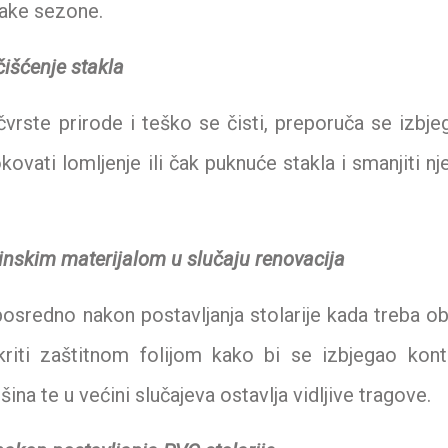
vake sezone.
išćenje stakla
čvrste prirode i teško se čisti, preporuča se izbje
ovati lomljenje ili čak puknuće stakla i smanjiti n
vinskim materijalom u slučaju renovacija
osredno nakon postavljanja stolarije kada treba ob
kriti zaštitnom folijom kako bi se izbjegao kont
ina te u većini slučajeva ostavlja vidljive tragove.