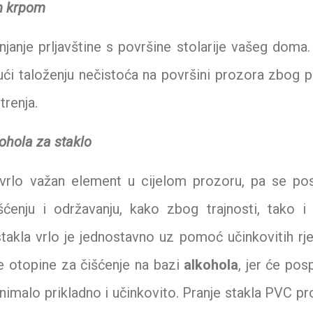
m krpom
anjanje prljavštine s površine stolarije vašeg doma
jući taloženju nečistoća na površini prozora zbog 
trenja.
ohola za staklo
vrlo važan element u cijelom prozoru, pa se po
ćenju i održavanju, kako zbog trajnosti, tako i
takla vrlo je jednostavno uz pomoć učinkovitih rj
e otopine za čišćenje na bazi
alkohola
, jer će posp
e nimalo prikladno i učinkovito. Pranje stakla PVC p