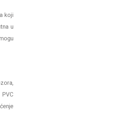
a koji
utna u
m mogu
ozora,
je PVC
šćenje