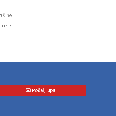
vršine
 rizik
Pošalji upit