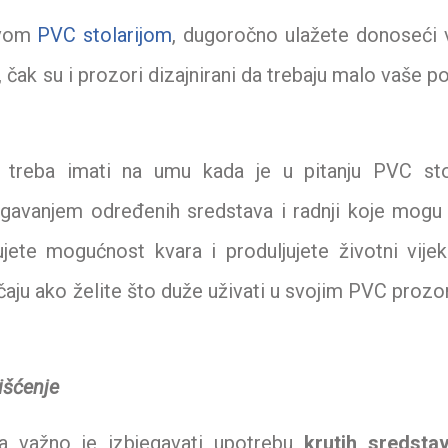
ovom
PVC stolarijom
, dugoročno ulažete donoseći 
 čak su i prozori dizajnirani da trebaju malo vaše 
 treba imati na umu kada je u pitanju PVC stol
jegavanjem određenih sredstava i radnji koje mogu
ujete mogućnost kvara i produljujete životni vijek
čaju ako želite što duže uživati ​​u svojim PVC prozo
išćenje
ta važno je izbjegavati upotrebu
krutih sredsta