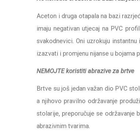
Aceton i druga otapala na bazi razrjeđ
imaju negativan utjecaj na PVC profi
svakodnevici. Oni uzrokuju instantnu
izazvati i promjenu nijanse u bojama pr
NEMOJTE koristiti abrazive za brtve
Brtve su još jedan važan dio PVC sto
a njihovo pravilno održavanje produžit
stolarije, preporučuje se održavanje b
abrazivnim tvarima.