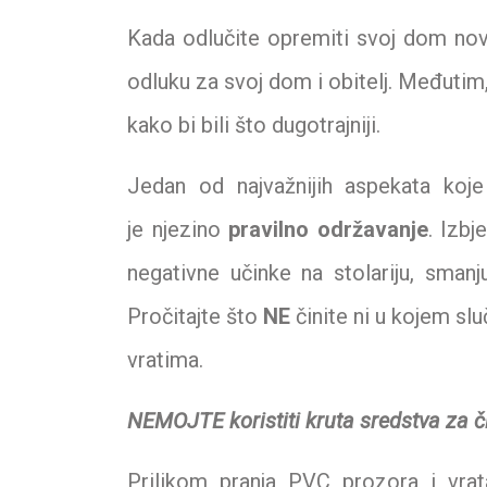
Kada odlučite opremiti svoj dom n
odluku za svoj dom i obitelj. Međutim,
kako bi bili što dugotrajniji.
Jedan od najvažnijih aspekata koje
je njezino
pravilno održavanje
. Izb
negativne učinke na stolariju, smanj
Pročitajte što
NE
činite ni u kojem slu
vratima.
NEMOJTE koristiti kruta sredstva za č
Prilikom pranja PVC prozora i vra