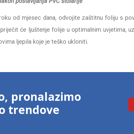
 nakon postavljanja PVC stolarije
 roku od mjesec dana, odvojite zaštitnu foliju s po
priječit će ljuštenje folije u optimalnim uvjetima, uz
vima ljepila koje je teško ukloniti.
o, pronalazimo
mo trendove