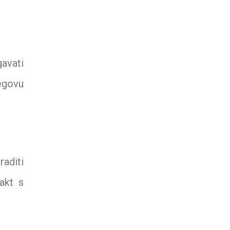
gavati
jegovu
raditi
akt s