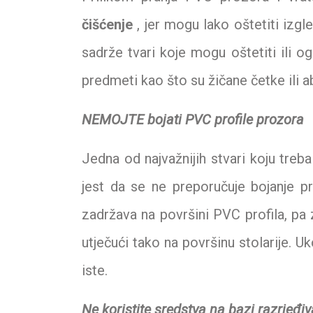
čišćenje
, jer mogu lako oštetiti izgle
sadrže tvari koje mogu oštetiti ili o
predmeti kao što su žičane četke ili a
NEMOJTE bojati PVC profile prozora
Jedna od najvažnijih stvari koju treb
jest da se ne preporučuje bojanje pr
zadržava na površini PVC profila, pa z
utječući tako na površinu stolarije. Uk
iste.
Ne koristite sredstva na bazi razrjeđiv