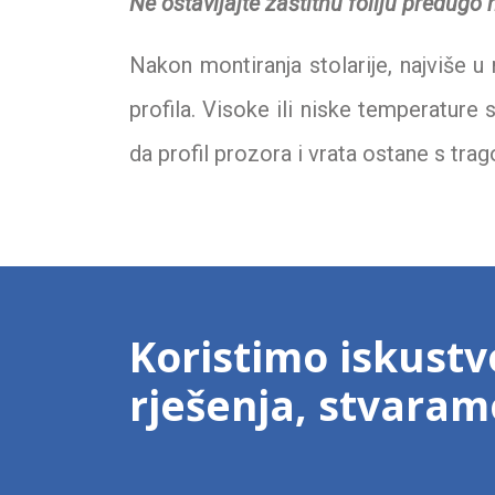
Ne ostavljajte zaštitnu foliju predugo
Nakon montiranja stolarije, najviše u
profila. Visoke ili niske temperature s
da profil prozora i vrata ostane s trago
Koristimo iskustv
rješenja, stvara