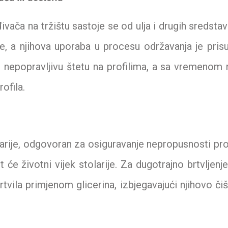
ivača na tržištu sastoje se od ulja i drugih sredstav
le, a njihova uporaba u procesu održavanja je pris
 i nepopravljivu štetu na profilima, a sa vremeno
ofila.
larije, odgovoran za osiguravanje nepropusnosti pr
 će životni vijek stolarije. Za dugotrajno brtvljen
rtvila primjenom glicerina, izbjegavajući njihovo či