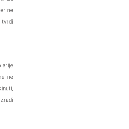
jer ne
 tvrdi
larije
eme ne
inuti,
izradi