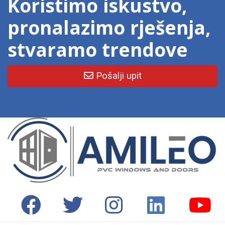
Koristimo iskustvo,
pronalazimo rješenja,
stvaramo trendove
Pošalji upit