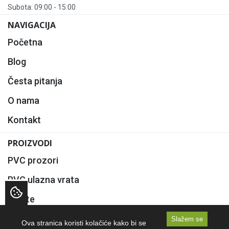
Subota: 09:00 - 15:00
NAVIGACIJA
Početna
Blog
Česta pitanja
O nama
Kontakt
PROIZVODI
PVC prozori
PVC ulazna vrata
Rolete
Komarnici
Slažem se
Ova stranica koristi kolačiće kako bi se