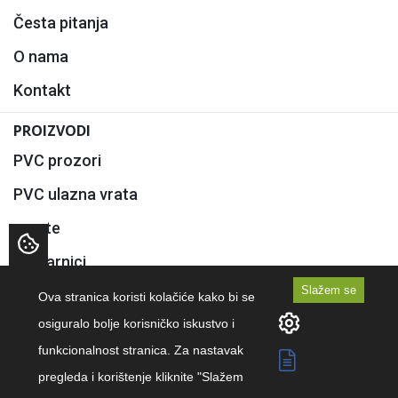
Česta pitanja
O nama
Kontakt
PROIZVODI
PVC prozori
PVC ulazna vrata
Rolete
Komarnici
Slažem se
Staklo
Ova stranica koristi kolačiće kako bi se
osiguralo bolje korisničko iskustvo i
Copyright © 2026 PVC I ALU STOLARIJA "AMILEO"
funkcionalnost stranica. Za nastavak
pregleda i korištenje kliknite "Slažem
Izrada web stranica
-
Extreme IT