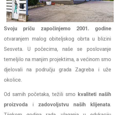
Svoju priču započinjemo 2001. godine
otvaranjem malog obiteljskog obrta u blizini
Sesveta. U počecima, naše se poslovanje
temeljilo na manjim projektima, a većinom smo
djelovali na području grada Zagreba i uže
okolice.
Od samih početaka, težili smo
kvaliteti naših
proizvoda
i
zadovoljstvu naših klijenata
.
Tijekom godina rada, ulaganja u edukaciju