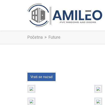
Početna
Future
Vrati se nazad