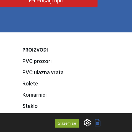
Pošalji upit
PROIZVODI
PVC prozori
PVC ulazna vrata
Rolete
Komarnici
Staklo
Slažem se