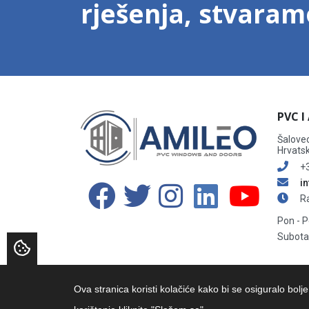
rješenja, stvara
PVC I
Šalovec
Hrvats
+3
i
Ra
Pon - P
Subota:
Ova stranica koristi kolačiće kako bi se osiguralo bolj