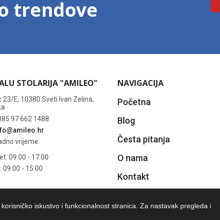
mo trendove
 ALU STOLARIJA "AMILEO"
NAVIGACIJA
 23/E, 10380 Sveti Ivan Zelina,
Početna
ka
85 97 662 1488
Blog
nfo@amileo.hr
Česta pitanja
dno vrijeme:
O nama
et: 09:00 - 17:00
 09:00 - 15:00
Kontakt
e korisničko iskustvo i funkcionalnost stranica. Za nastavak pregleda i