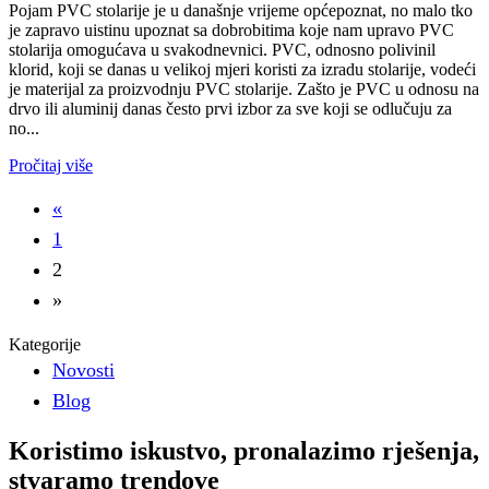
Pojam PVC stolarije je u današnje vrijeme općepoznat, no malo tko
je zapravo uistinu upoznat sa dobrobitima koje nam upravo PVC
stolarija omogućava u svakodnevnici. PVC, odnosno polivinil
klorid, koji se danas u velikoj mjeri koristi za izradu stolarije, vodeći
je materijal za proizvodnju PVC stolarije. Zašto je PVC u odnosu na
drvo ili aluminij danas često prvi izbor za sve koji se odlučuju za
no...
Pročitaj više
«
1
2
»
Kategorije
Novosti
Blog
Koristimo iskustvo, pronalazimo rješenja,
stvaramo trendove