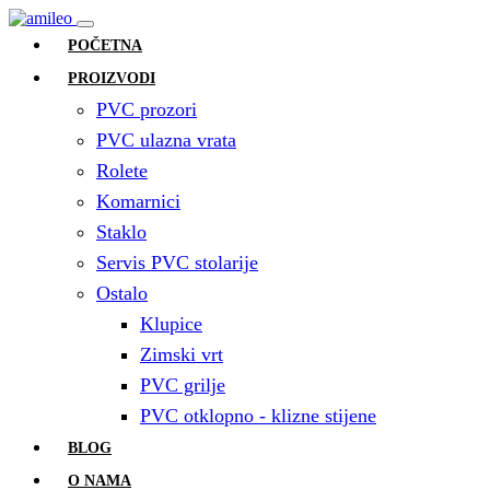
POČETNA
PROIZVODI
PVC prozori
PVC ulazna vrata
Rolete
Komarnici
Staklo
Servis PVC stolarije
Ostalo
Klupice
Zimski vrt
PVC grilje
PVC otklopno - klizne stijene
BLOG
O NAMA